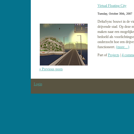
Virtual Floating City
Tuesday, October 30th, 2007
DeltaSync bouwt in de vi
drijvende stad. Op deze ma
maken naar een mogelijke 
bedoeld als voorlichting
onderzocht hoe een drijve
functioneert.
(more…)
Part of
Projects
|
4 comme
« Previous posts
Login