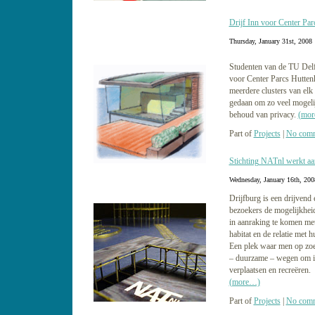
Drijf Inn voor Center Par
Thursday, January 31st, 2008
Studenten van de TU Delf
voor Center Parcs Huttenh
meerdere clusters van elk
gedaan om zo veel mogeli
behoud van privacy.
(mo
Part of
Projects
|
No comm
Stichting NATnl werkt 
Wednesday, January 16th, 200
Drijfburg is een drijvend
bezoekers de mogelijkheid 
in aanraking te komen met
habitat en de relatie met 
Een plek waar men op zo
– duurzame – wegen om in
verplaatsen en recreëren.
(more…)
Part of
Projects
|
No comm