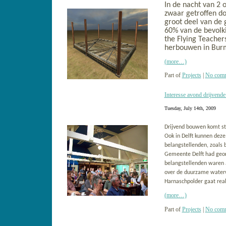
In de nacht van 2
zwaar getroffen do
groot deel van de
60% van de bevolki
the Flying Teacher
herbouwen in Bur
(more…)
Part of
Projects
|
No comm
Interesse avond drijvend
Tuesday, July 14th, 2009
Drijvend bouwen komt ste
Ook in Delft kunnen deze
belangstellenden, zoals 
Gemeente Delft had geor
belangstellenden waren 
over de duurzame waterw
Harnaschpolder gaat rea
(more…)
Part of
Projects
|
No comm