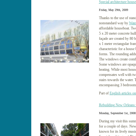
Special architecture hous
Friday, May 29th, 2009
Thanks to the use of stan
nonstandard way by
Wate
affordable houseboat. Twe
5 x 20 meter concrete hul
façade are created by 80 
x 1 meter rectangular fra
characteristic for a house
forms. The rounding adds a
The windows create comfor
Some windows are opaque 
heating. While most house
compensates well with two
stairs towards the water. 
encompassing 3 bedrooms
Part of
English articles on
Rebuilding New Orleans: 
Monday, September 1st, 2008
During my visit this sum
for a couple of days. Ne
known for its lively music