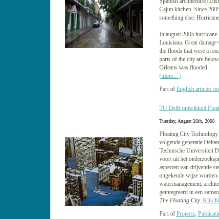
Spanish architecture) Dist
Cajun kitchen. Since 200
something else: Hurricane
In august 2005 hurricane 
Louisiana. Great damage 
the floods that were a resu
parts of the city are belo
Orleans was flooded.
(more…)
Part of
English articles on
TU Delft ontwikkelt Floa
Tuesday, August 26th, 2008
Floating City Technology 
volgende generatie Delta
Technische Universiteit D
voort uit het onderzoekspr
aspecten van drijvende 
ongekende wijze worden 
watermanagement, archite
geïntegreerd in een same
The Floating City
.
Klik hi
Part of
Projects
,
Publicati