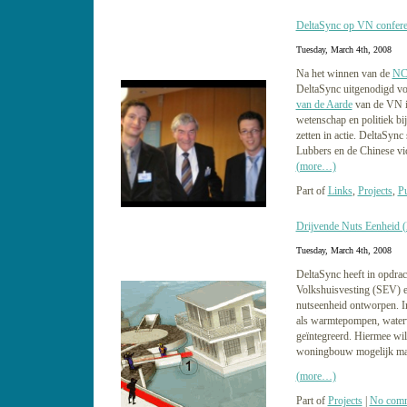
DeltaSync op VN conferen
Tuesday, March 4th, 2008
Na het winnen van de
NC
DeltaSync uitgenodigd vo
van de Aarde
van de VN in
wetenschap en politiek b
zetten in actie. DeltaSyn
Lubbers en de Chinese vi
(more…)
Part of
Links
,
Projects
,
Pu
Drijvende Nuts Eenheid
Tuesday, March 4th, 2008
DeltaSync heeft in opdrac
Volkshuisvesting (SEV) e
nutseenheid ontworpen. I
als warmtepompen, waterv
geïntegreerd. Hiermee wi
woningbouw mogelijk m
(more…)
Part of
Projects
|
No comm