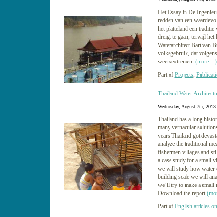
Het Essay in De Ingenieur
redden van een waardevoll
het platteland een traditi
dreigt te gaan, terwijl het
Waterarchitect Bart van Bu
volksgebruik, dat volgens 
weersextremen.
(more…)
Part of
Projects
,
Publicati
Thailand Water Architect
Wednesday, August 7th, 2013
Thailand has a long histor
many vernacular solutions 
years Thailand got devast
analyze the traditional me
fishermen villages and sti
a case study for a small v
we will study how water c
building scale we will ana
we’ll try to make a small r
Download the report
(mo
Part of
English articles on