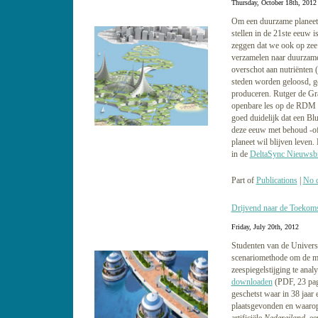
Thursday, October 18th, 2012
Om een duurzame planeet 
stellen in de 21ste eeuw i
zeggen dat we ook op zee 
verzamelen naar duurzame
overschot aan nutriënten 
steden worden geloosd, ge
produceren. Rutger de Gr
openbare les op de RDM 
goed duidelijk dat een Bl
deze eeuw met behoud -of
planeet wil blijven leven.
in de
DeltaSync Nieuwsbr
Part of
Publications
|
No 
Drijvend naar de Toekom
Friday, July 20th, 2012
Studenten van de Univers
scenariomethode om de mo
zeespiegelstijging te anal
downloaden
(PDF, 23 pag
geschetst waar in 38 jaar 
plaatsgevonden en waarop