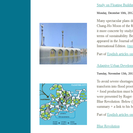
Study on Floating Buildi
Monday, December 10th, 201
Many spectacular plans do 
Chang-Ho Moon of the Ku
it more concrete by studyi
terms of sustainability. 
appeared in the Journal o
International Edition.
(mo
Part of
English articles on
Adaptive Urban Develop
Tuesday, November 13th, 201
To avoid severe shortages
transform into flood proof
+ food production must be
were presented by Ruger d
Blue Revolution. Below (f
summary + a link to his bo
Part of
English articles on
Blue Revolution