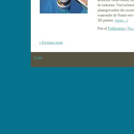
artificiële
Nedereiland
, ee
de toekomst. Veel techno
plaatsgevonden die essenti
waaronder de Nutrio een 
3D-printen.
(more…)
Part of
Publications
|
No 
« Previous posts
Login