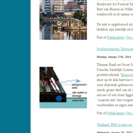
Boulevard Art Festival Tai
Bart van Bueren en Wille
rondzwerft in de natuur o
De tuin is opgebouwd uit
blokken zijn letterlijk uit
Part of
Publications
|
No 
Profielwerkstuk ‘Bouwen
Monday, January 27th, 2014
Thomas Raub en Oscar Sc
Utrechts Stedelijk Gymna
profielwerkstuk ‘
Bouwen 
door op de link hiervoor 
voor drijvende gebouwen, 
steeds groter deel van de
een zee of een rivier ligge
‘waarom niet’ niet vergete
voorbeelden en eigen ontw
Part of
Publications
|
No 
Thailand: Blijf wonen op 
Wednesday, August 7th, 2013