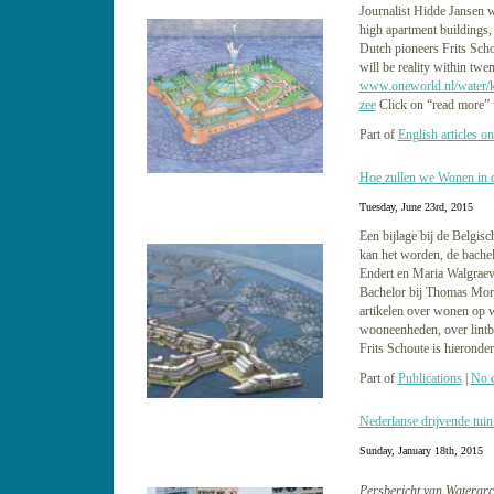
Journalist Hidde Jansen w
high apartment buildings, i
Dutch pioneers Frits Schou
will be reality within twen
www.oneworld.nl/water/
zee
Click on “read more” f
Part of
English articles on
Hoe zullen we Wonen in 
Tuesday, June 23rd, 2015
Een bijlage bij de Belgi
kan het worden, de bache
Endert en Maria Walgraev
Bachelor bij Thomas More
artikelen over wonen op w
wooneenheden, over lintb
Frits Schoute is hieronder
Part of
Publications
|
No 
Nederlanse drijvende tuin
Sunday, January 18th, 2015
Persbericht van Waterarch