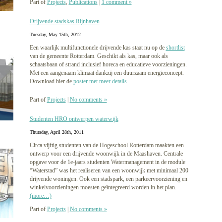
Part of
Projects
,
Publications
|
1 comment »
Drijvende stadskas Rijnhaven
Tuesday, May 15th, 2012
Een waarlijk multifunctionele drijvende kas staat nu op de
shortlist
van de gemeente Rotterdam. Geschikt als kas, maar ook als
schaatsbaan of strand inclusief horeca en educatieve voorzieningen.
Met een aangenaam klimaat dankzij een duurzaam energieconcept.
Download hier de
poster met meer details
.
Part of
Projects
|
No comments »
Studenten HRO ontwerpen waterwijk
Thursday, April 28th, 2011
Circa vijftig studenten van de Hogeschool Rotterdam maakten een
ontwerp voor een drijvende woonwijk in de Maashaven. Centrale
opgave voor de 1e-jaars studenten Watermanagement in de module
“Waterstad” was het realiseren van een woonwijk met minimaal 200
drijvende woningen. Ook een stadspark, een parkeervoorziening en
winkelvoorzieningen moesten geïntegreerd worden in het plan.
(more…)
Part of
Projects
|
No comments »