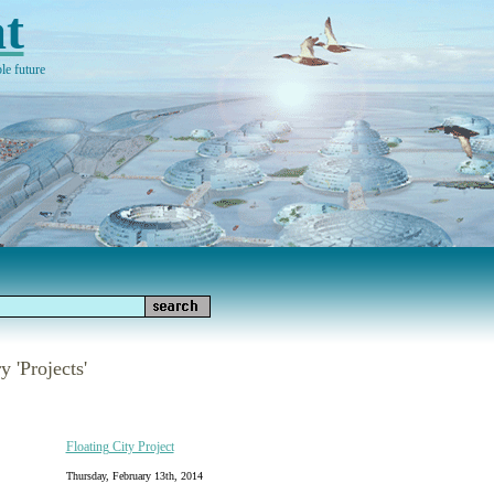
t
le future
y 'Projects'
Floating City Project
Thursday, February 13th, 2014