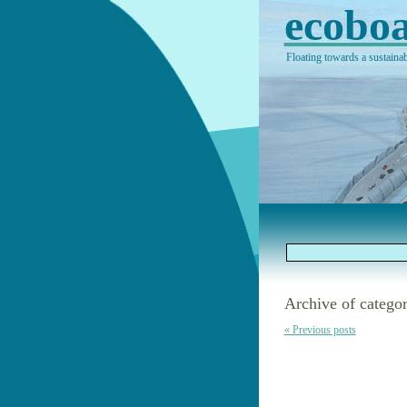
ecoboa
Floating towards a sustainab
Archive of categor
« Previous posts