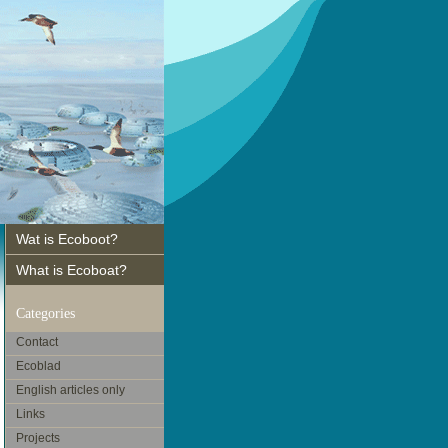
Wat is Ecoboot?
What is Ecoboat?
Categories
Contact
Ecoblad
English articles only
Links
Projects