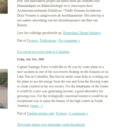
zich. Het innovatieve project zal dienst doen als centrum voor
klimaatadaptie en deltatechnologie en is ontworpen door
Architectencombinatie DeltaSync / Public Domain Architecten.
Dura Vermeer is aangewezen als hoofdaannemer. Het ontwerp is
een nadere uitwerking van het afstudeerproject van Bart van
Bueren.
Lees het volledige persbericht op:
Rotterdam Climate Initiative
Part of
Projects
,
Publications
|
No comments »
Eco-resort on a river high in Colombia
Friday, July 31st, 2009
Captain Santiago Ferro would like to fly you by water plane to a
nice vacation in one of his eco-resorts floating on the Amazon or on
Lake Tota in Colombia. But first he needs some help in working out
his plans to use the energy from the sun and from the flowing water
to create comfort in his eco-resorts. For the inhabitants of the Andes
it would be a nice way generating income; a good alternative for
growing coca. For the ecologically concerned tourist it would be an
exceptional way to enjoy the beauty of the high waters in South
America.
(more…)
Part of
English articles only
,
Projects
|
2 comments »
Drijvende tuinen voor duurzame voedselproductie.