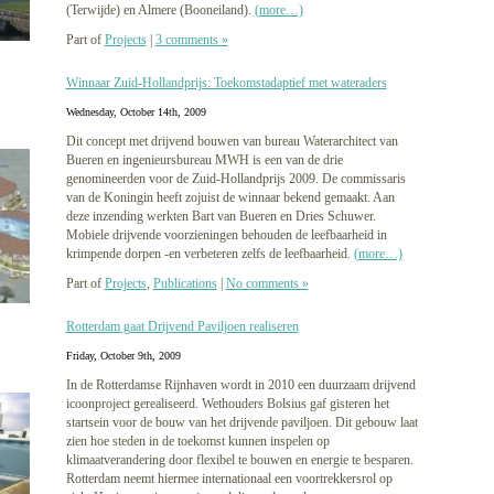
(Terwijde) en Almere (Booneiland).
(more…)
Part of
Projects
|
3 comments »
Winnaar Zuid-Hollandprijs: Toekomstadaptief met wateraders
Wednesday, October 14th, 2009
Dit concept met drijvend bouwen van bureau Waterarchitect van
Bueren en ingenieursbureau MWH is een van de drie
genomineerden voor de Zuid-Hollandprijs 2009. De commissaris
van de Koningin heeft zojuist de winnaar bekend gemaakt. Aan
deze inzending werkten Bart van Bueren en Dries Schuwer.
Mobiele drijvende voorzieningen behouden de leefbaarheid in
krimpende dorpen -en verbeteren zelfs de leefbaarheid.
(more…)
Part of
Projects
,
Publications
|
No comments »
Rotterdam gaat Drijvend Paviljoen realiseren
Friday, October 9th, 2009
In de Rotterdamse Rijnhaven wordt in 2010 een duurzaam drijvend
icoonproject gerealiseerd. Wethouders Bolsius gaf gisteren het
startsein voor de bouw van het drijvende paviljoen. Dit gebouw laat
zien hoe steden in de toekomst kunnen inspelen op
klimaatverandering door flexibel te bouwen en energie te besparen.
Rotterdam neemt hiermee internationaal een voortrekkersrol op