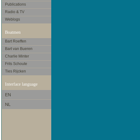
Publications
Radio & TV
Weblogs
Boatmen
Bart Roeffen
Bart van Bueren
Charlie Minter
Frits Schoute
Ties Rijcken
Interface language
EN
NL