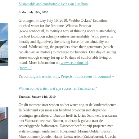
Sustainable and comfortable living on a sailboat
Friday, July 16th, 2010
Groningen, Friday July 16, 2010, Wubbo Ockels’ Ecolution
touched water for the first time. Whereas Ecoboat
(www.ecoboot.nl) is mainly a way of thinking about sustainability,
the boat Ecolution actually
realizes
sustainability. Wind power is
literally and figuratively the driving force for sustainability on
board. While sailing, the propellers drive their generators (which
can also act as motors) to recharge the batteries. One day of sailing
stores enough energy for up to 10 days of comfortable living on
board. More information on
www.ecolutions.nl
.
(more…)
Part of
English articles only
,
Projects
,
Publications
|
1 comment »
Wonen op het water: wat zijn succes- en faalfactoren?
Thursday, January 14th, 2010
Op dit moment staat wonen op het water nog in de kinderschoenen.
In Nederland zijn maar een handvol projecten met drijvende
woningen gerealiseerd. Daarom heeft ir. Dries Schuwer, werkzaam
met Waterarchitect van Bueren, onderzoek gedaan naar de
achterliggende faalfactoren. Daarvoor heeft hij vijf projecten met
waterwoningen onderzocht: Roermond (Marina Oolderhuuske),
Maasbommel (Gouden Ham), Leeuwarden (Zuiderburen), Utrecht