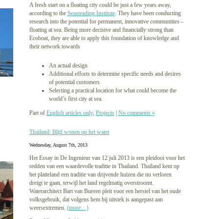
A fresh start on a floating city could be just a few years away,
according to the
Seasteading Institute
. They have been conducting
research into the potential for permanent, innovative communities –
floating at sea. Being more decisive and financially strong than
Ecoboat, they are able to apply this foundation of knowledge and
their network towards
An actual design
Additional efforts to determine specific needs and desires
of potential customers
Selecting a practical location for what could become the
world’s first city at sea.
Part of
English articles only
,
Projects
|
No comments »
Thailand: Blijf wonen op het water
Wednesday, August 7th, 2013
Het Essay in De Ingenieur van 12 juli 2013 is een pleidooi voor het
redden van een waardevolle traditie in Thailand. Thailand kent op
het platteland een traditie van drijvende huizen die nu verloren
dreigt te gaan, terwijl het land regelmatig overstroomt.
Waterarchitect Bart van Bueren pleit voor een herstel van het oude
volksgebruik, dat volgens hem bij uitstek is aangepast aan
weersextremen.
(more…)