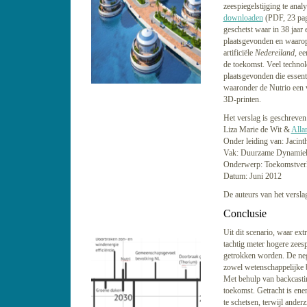
zeespiegelstijging te anal
downloaden
(PDF, 23 pag
geschetst waar in 38 jaar 
plaatsgevonden en waarop
artificiële
Nedereiland
, ee
de toekomst. Veel techno
plaatsgevonden die essenti
waaronder de Nutrio een 
3D-printen.
Het verslag is geschreven
Liza Marie de Wit &
Alla
Onder leiding van: Jacint
Vak: Duurzame Dynamie
Onderwerp: Toekomstver
Datum: Juni 2012
De auteurs van het versla
Conclusie
Uit dit scenario, waar ext
tachtig meter hogere zees
getrokken worden. De neg
zowel wetenschappelijke br
Met behulp van backcastin
toekomst. Getracht is ener
te schetsen, terwijl ander