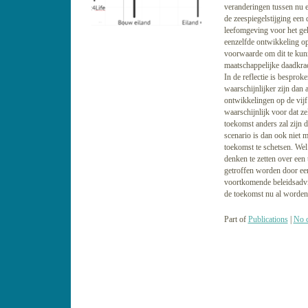
veranderingen tussen nu e
de zeespiegelstijging een
leefomgeving voor het geh
eenzelfde ontwikkeling op
voorwaarde om dit te kun
maatschappelijke daadkrac
In de reflectie is bespro
waarschijnlijker zijn dan
ontwikkelingen op de vijf
waarschijnlijk voor dat zel
toekomst anders zal zijn d
scenario is dan ook niet
toekomst te schetsen. Wel 
denken te zetten over een
getroffen worden door een
voortkomende beleidsadvi
de toekomst nu al worden
Part of
Publications
|
No 