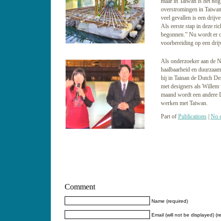
maar in Taiwan is het nog
overstromingen in Taiwan 
veel gevallen is een drij
Als eerste stap in deze ri
begonnen.” Nu wordt er o
voorbereiding op een drijve
Als onderzoeker aan de 
haalbaarheid en duurzaam
hij in Tainan de Dutch D
met designers als Willem
maand wordt een andere 
werken met Taiwan.
Part of
Publications
|
No 
Comment
Name (required)
Email (will not be displayed) (r