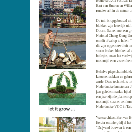
Boulevard Art Festival Tai
Bart van Bueren en Wille
rondzwerft in de natuur o
De tuin is opgebouwd uit
blokken zijn letterlijk uit 
Doorn. Samen met een groe
National Cheng Kung Uni
om dit afval op te halen. 
die zijn opgebouwd uit b
storm breken blokken af e
bolletjes, maar het verdwi
tussentijd eten vissen he
Behalve piepschuimblokke
katoenen zakken en gebrui
aarde. Deze techniek is n
Nederlandse kunstenaar J
jaar geleden maakte hij a
een jaar zijn de planten op
tussentijd staat er een kun
Nederlandse VOC in Tai
Waterarchitect Bart van Bu
Eerder ontwierp hij al he
“Drijvend bouwen is een 